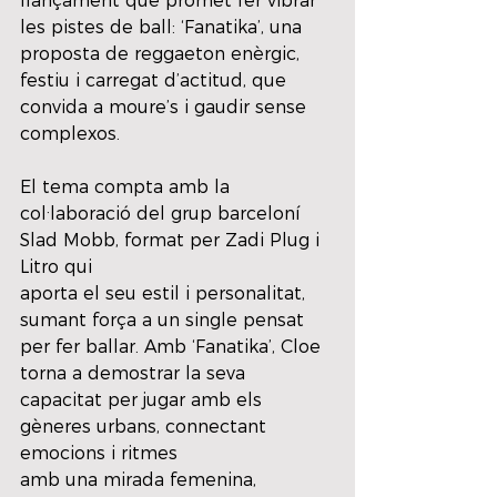
llançament que promet fer vibrar 
les pistes de ball: ‘Fanatika’, una 
proposta de reggaeton enèrgic,
festiu i carregat d’actitud, que 
convida a moure’s i gaudir sense 
complexos.
El tema compta amb la 
col·laboració del grup barceloní 
Slad Mobb, format per Zadi Plug i 
Litro qui
aporta el seu estil i personalitat, 
sumant força a un single pensat 
per fer ballar. Amb ‘Fanatika’, Cloe
torna a demostrar la seva 
capacitat per jugar amb els 
gèneres urbans, connectant 
emocions i ritmes
amb una mirada femenina, 