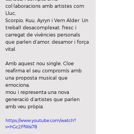
col·laboracions amb artistes com 
Lluc,
Scorpio, Kuu, Ayryn i Vern Alder. Un 
treball desacomplexat, fresc i 
carregat de vivències personals
que parlen d’amor, desamor i força 
vital.
Amb aquest nou single, Cloe 
reafirma el seu compromís amb 
una proposta musical que 
emociona,
mou i representa una nova 
generació d’artistes que parlen 
amb veu pròpia.
https://www.youtube.com/watch?
v=hGc2FfWsi78