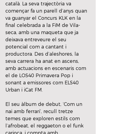
català. La seva trajectòria va 
començar fa un parell d’anys quan 
va guanyar el Concurs KLK en la 
final celebrada a la FiM de Vila-
seca, amb una maqueta que ja 
deixava entreveure el seu 
potencial com a cantant i 
productora. Des d’aleshores, la 
seva carrera ha anat en ascens, 
amb actuacions en escenaris com 
el de LOS40 Primavera Pop i 
sonant a emissores com ELS40 
Urban i iCat FM.
El seu àlbum de debut, ‘Com un 
nai amb ferrari’, recull tretze 
temes que exploren estils com
l’afrobeat, el reggaeton o el funk 
carioca, i compta amb 