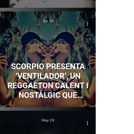
paraules que mai no
arribem a dir
Jul 10
SCORPIO PRESENTA
‘VENTILADOR’, UN
REGGAETON CALENT I
NOSTÀLGIC QUE
AMPLIA EL SEU
UNIVERS MUSICAL
May 29