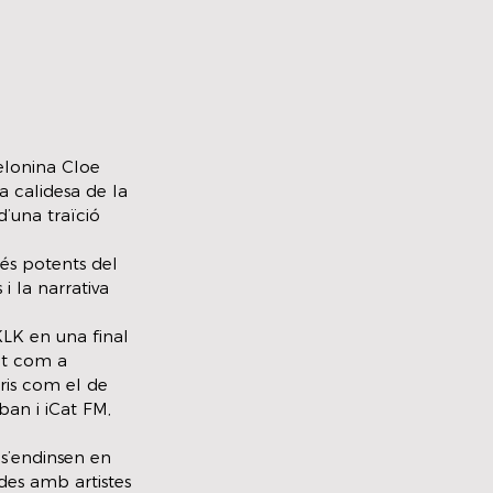
elonina Cloe 
 calidesa de la 
’una traïció 
s potents del 
 la narrativa 
LK en una final 
nt com a 
ris com el de 
an i iCat FM, 
s’endinsen en 
des amb artistes 