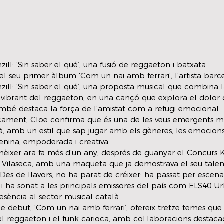
ill: ‘Sin saber el qué’, una fusió de reggaeton i batxata 
el seu primer àlbum ‘Com un nai amb ferrari’, l’artista barc
ill: ‘Sin saber el qué’, una proposta musical que combina la
vibrant del reggaeton, en una cançó que explora el dolor d
bé destaca la força de l’amistat com a refugi emocional.
ament, Cloe confirma que és una de les veus emergents mé
 amb un estil que sap jugar amb els gèneres, les emocions i
nina, empoderada i creativa.
nèixer ara fa més d’un any, després de guanyar el Concurs K
e Vilaseca, amb una maqueta que ja demostrava el seu tale
Des de llavors, no ha parat de créixer: ha passat per escena
 ha sonat a les principals emissores del país com ELS40 Urb
esència al sector musical català.
e debut, ‘Com un nai amb ferrari’, ofereix tretze temes que 
 el reggaeton i el funk carioca, amb col·laboracions destaca