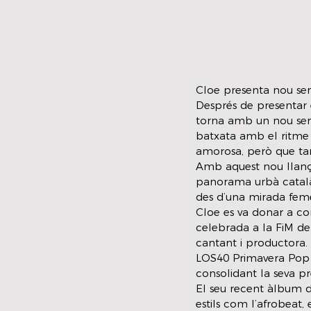
Cloe presenta nou senz
Després de presentar 
torna amb un nou senz
batxata amb el ritme 
amorosa, però que tam
Amb aquest nou llanç
panorama urbà català,
des d’una mirada feme
Cloe es va donar a co
celebrada a la FiM d
cantant i productora. 
LOS40 Primavera Pop i
consolidant la seva pr
El seu recent àlbum d
estils com l’afrobeat,