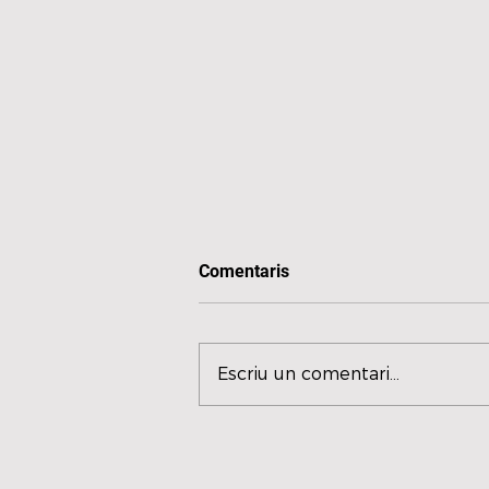
Comentaris
Escriu un comentari...
Cloe estrena nou single "La
que sempre volies".