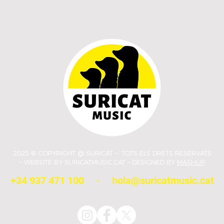
2025 © COPYRIGHT @ SURICAT – TOTS ELS DRETS RESERVATS
– WEBSITE BY SURICATMUSIC.CAT – DESIGNED BY
MASHUP
+34 937 471 100
·
hola@suricatmusic.cat