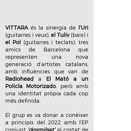
VITTARA
 és la sinergia de 
l’Uri
(guitarres i veus), 
el Tuliv
 (baix) i 
el Pol
 (guitarres i teclats): tres 
amics de Barcelona que 
representen una nova 
generació d’artistes catalans, 
amb influències que van de 
Radiohead
 a 
El Mató a un 
Policía Motorizado
, però amb 
una identitat pròpia cada cop 
més definida.
El grup es va donar a conèixer 
a principis del 2022 amb l’EP 
conjunt 
‘dosmilset’
 al costat de 