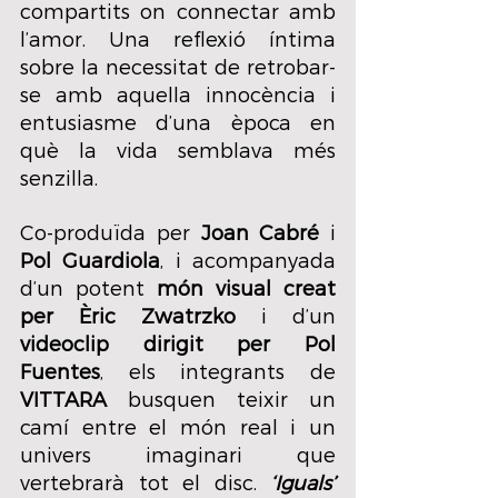
compartits on connectar amb 
l’amor. Una reflexió íntima 
sobre la necessitat de retrobar-
se amb aquella innocència i 
entusiasme d’una època en 
què la vida semblava més 
senzilla.
Co-produïda per 
Joan Cabré
 i 
Pol Guardiola
, i acompanyada 
d’un potent 
món visual creat 
per Èric Zwatrzko
 i d’un 
videoclip dirigit per Pol 
Fuentes
, els integrants de 
VITTARA
 busquen teixir un 
camí entre el món real i un 
univers imaginari que 
vertebrarà tot el disc. 
‘Iguals’