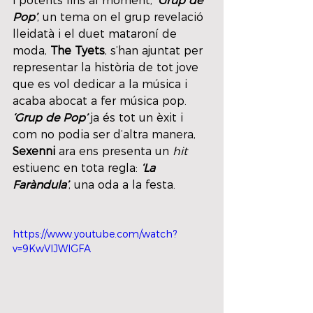
i potents fins al moment, 
‘Grup de 
Pop’
, un tema on el grup revelació 
lleidatà i el duet mataroní de 
moda, 
The Tyets
, s’han ajuntat per 
representar la història de tot jove 
que es vol dedicar a la música i 
acaba abocat a fer música pop. 
‘Grup de Pop’ 
ja és tot un èxit i 
com no podia ser d’altra manera, 
Sexenni 
ara ens presenta un 
hit 
estiuenc en tota regla: 
‘La 
Faràndula’
, una oda a la festa. 
https://www.youtube.com/watch?
v=9KwVlJWIGFA