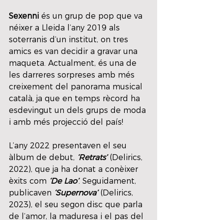
Sexenni
 és un grup de pop que va 
néixer a Lleida l’any 2019 als 
soterranis d’un institut, on tres 
amics es van decidir a gravar una 
maqueta. Actualment, és una de 
les darreres sorpreses amb més 
creixement del panorama musical 
català, ja que en temps rècord ha 
esdevingut un dels grups de moda 
i amb més projecció del país! 
L’any 2022 presentaven el seu 
àlbum de debut, 
‘Retrats’
 (Delirics, 
2022), que ja ha donat a conèixer 
èxits com 
‘De Lao’
. Seguidament, 
publicaven 
‘Supernova’
 (Delirics, 
2023), el seu segon disc que parla 
de l’amor, la maduresa i el pas del 