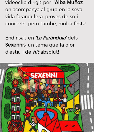
videoclip dirigit per l’
Alba Muñoz
, 
on acompanya al grup en la seva 
vida farandulera: proves de so i 
concerts, però també, molta festa!
Endinsa’t en 
‘La Faràndula’
 dels 
Sexennis
, un tema que fa olor 
d’estiu i de 
hit 
absolut!