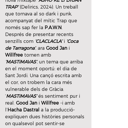
nova 
mixtape
: 
‘ASHO KE LI DIUAN 
TRAP’
 (Delirics, 2024). Un treball 
que tornava al so dark i punk, 
acompanyat del mític Trap que 
només sap fer la 
P.A.W.N
.
Després de presentar recents 
senzills com 
‘CLACLACLA’
 i 
‘Coca 
de Tarragona’
, ara 
Good Jan
 i 
Willfree 
tornen amb 
‘MASTiMAVAS’
, un tema que arriba 
en el moment oportú: el dia de 
Sant Jordi. Una cançó escrita amb 
el cor, on trobem la cara més 
vulnerable dels de Gràcia.
‘
MASTiMAVAS’
 és sentiment pur i 
real. 
Good Jan
 i 
Willfree
 -i amb 
l’
Hacha Dastral 
a la producció- 
expliquen dues històries personals 
on qualsevol pot sentir-se 