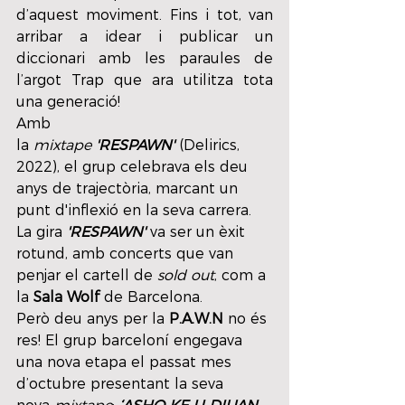
d’aquest moviment. Fins i tot, van 
arribar a idear i publicar un 
diccionari amb les paraules de 
l’argot Trap que ara utilitza tota 
una generació!
Amb 
la 
mixtape
'RESPAWN' 
(Delirics, 
2022), el grup celebrava els deu 
anys de trajectòria, marcant un 
punt d'inflexió en la seva carrera. 
La gira 
'RESPAWN' 
va ser un èxit 
rotund, amb concerts que van 
penjar el cartell de 
sold out
, com a 
la 
Sala Wolf 
de Barcelona.
Però deu anys per la 
P.A.W.N
 no és 
res! El grup barceloní engegava 
una nova etapa el passat mes 
d’octubre presentant la seva 