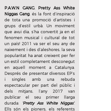
P.A.W.N GANG
, 
Pretty Ass White 
Niggas Gang
, és la font d’inspiració 
de tota una promoció d’artistes i 
grups d’estil urbà. Un moviment 
que avui dia, s’ha convertit ja en el 
fenomen musical i cultural de tot 
un país! 2011 va ser el seu any de 
naixement i des d’aleshores, la seva 
popularitat ha anat creixent per fer 
un estil completament desconegut 
en aquell moment a Catalunya. 
Després de presentar diversos EP’s 
i singles amb una rebuda 
espectacular per part del públic i 
dels mitjans, l’any 2017 van 
publicar el seu primer llarga 
durada: 
‘Pretty Ass White Niggas’
. 
Ells són els pioners, els referents 