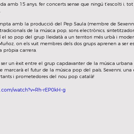
 amb 15 anys, fer concerts sense que ningú t’escolti i, tot i
. 
ompta amb la producció del Pep Saula (membre de Sexenni)
tradicionals de la música pop, sons electrònics, sintetitzador
í el so pop del grup lleidatà a un territori més urbà i moder
a Muñoz, on els vuit membres dels dos grups aprenen a ser es
a pròpia carrera. 
ser un èxit entre el grup capdavanter de la música urbana 
ue marcarà el futur de la música pop del país, Sexenni, una 
tants i prometedores del nou pop català!
e.com/watch?v=Rh-rEP0kH-g