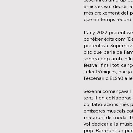
amics es van decidir 
més creixement del p
que en temps rècord 
L’any 2022 presentaven
conèixer èxits com ‘D
presentava ‘Supernova’
disc que parla de l’a
sonora pop amb influè
festiva i fins i tot, ca
i electròniques, que 
l’escenari d’ELS40 a l
Sexenni començava l’a
senzill en col·laborac
col·laboracions més po
emissores musicals cat
mataroní de moda, The
vol dedicar a la músic
pop. Barrejant un pun