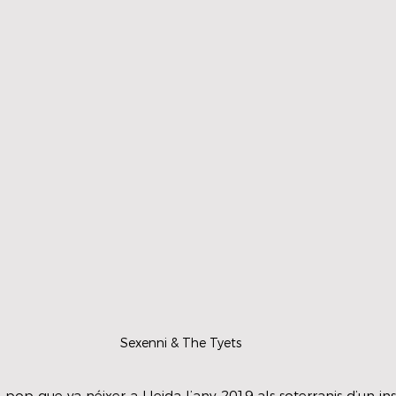
Sexenni & The Tyets
pop que va néixer a Lleida l’any 2019 als soterranis d’un inst