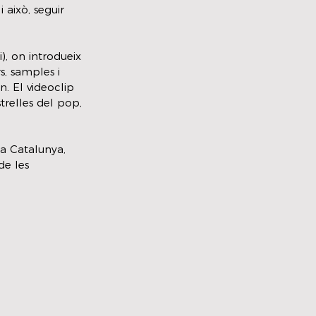
 això, seguir 
, on introdueix 
s, samples i 
n. El videoclip 
trelles del pop, 
a Catalunya, 
de les 