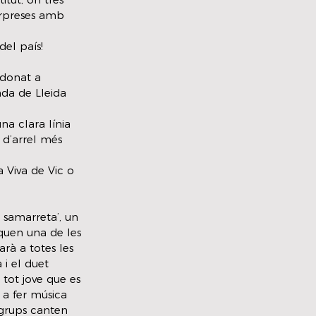
orpreses amb 
el país!
 donat a 
da de Lleida 
a clara línia 
d’arrel més 
 Viva de Vic o 
 samarreta’, un 
iquen una de les 
rà a totes les 
 i el duet 
tot jove que es 
 a fer música 
 grups canten 