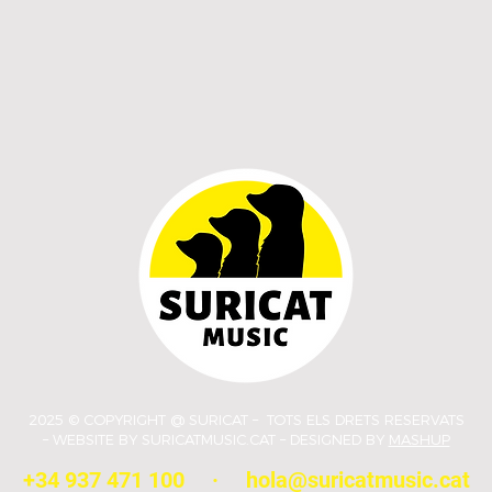
SCORPIO PRESENTA
HOL
‘VENTILADOR’, UN
‘Prom
REGGAETON CALENT I
avan
NOSTÀLGIC QUE AMPLIA EL
emoc
SEU UNIVERS MUSICAL
2025 © COPYRIGHT @ SURICAT – TOTS ELS DRETS RESERVATS
– WEBSITE BY SURICATMUSIC.CAT – DESIGNED BY
MASHUP
+34 937 471 100
·
hola@suricatmusic.cat