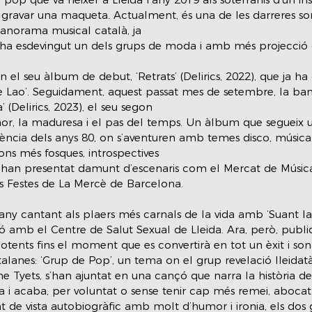
a gravar una maqueta. Actualment, és una de les darreres s
anorama musical català, ja
ha esdevingut un dels grups de moda i amb més projecció d
 el seu àlbum de debut, ‘Retrats’ (Delirics, 2022), que ja ha
e Lao’. Seguidament, aquest passat mes de setembre, la ban
 (Delirics, 2023), el seu segon
mor, la maduresa i el pas del temps. Un àlbum que segueix un
ncia dels anys 80, on s’aventuren amb temes disco, música 
nçons més fosques, introspectives
ja han presentat damunt d’escenaris com el Mercat de Música
es Festes de La Mercè de Barcelona.
ny cantant als plaers més carnals de la vida amb ‘Suant la
ió amb el Centre de Salut Sexual de Lleida. Ara, però, publ
tents fins el moment que es convertirà en tot un èxit i sona
alanes: ‘Grup de Pop’, un tema on el grup revelació lleidatà
 Tyets, s’han ajuntat en una cançó que narra la història de 
a i acaba, per voluntat o sense tenir cap més remei, abocat
t de vista autobiogràfic amb molt d’humor i ironia, els dos