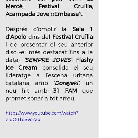
Mercè, Festival Cruïlla, 
Acampada Jove
 o
Embassa’t.
Després d’omplir la 
Sala 1 
d’Apolo
 dins del 
Festival Cruïlla
i de presentar el seu anterior 
disc -el més destacat fins a la 
data- 
‘SEMPRE JOVES’
, 
Flashy 
Ice Cream
 consolida el seu 
lideratge a l’escena urbana 
catalana amb 
‘Dorayaki’
, un 
nou hit amb 
31 FAM
 que 
promet sonar a tot arreu.
https://www.youtube.com/watch?
v=uO01uSVc2ao