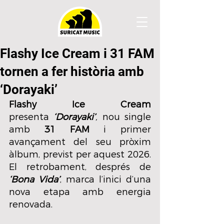
Flashy Ice Cream i 31 FAM
tornen a fer història amb
‘Dorayaki’
Flashy Ice Cream
presenta 
‘Dorayaki’
,
 nou single 
amb 
31 FAM
 i primer 
avançament del seu pròxim 
àlbum, previst per aquest 2026. 
El retrobament, després de 
‘Bona Vida’
, marca l’inici d’una 
nova etapa amb energia 
renovada.