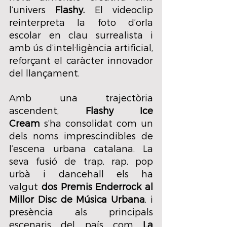
l’univers 
Flashy. 
El videoclip 
reinterpreta la foto d’orla 
escolar en clau surrealista i 
amb ús d’intel·ligència artificial, 
reforçant el caràcter innovador 
del llançament.
Amb una trajectòria 
ascendent, 
Flashy Ice 
Cream
 s’ha consolidat com un 
dels noms imprescindibles de 
l’escena urbana catalana. La 
seva fusió de trap, rap, pop 
urbà i dancehall els ha 
valgut 
dos Premis Enderrock al 
Millor Disc de Música Urbana
, i 
presència als principals 
escenaris del país com 
La 