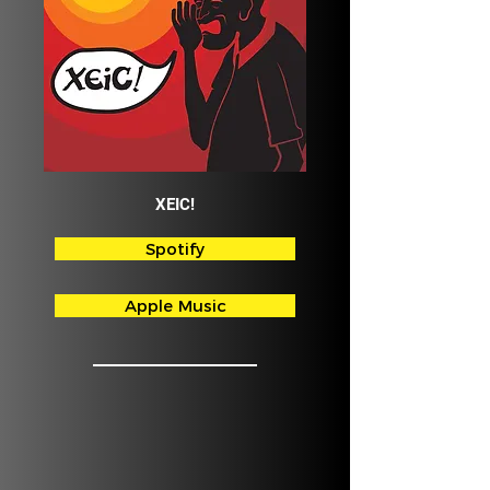
XEIC!
Spotify
Apple Music