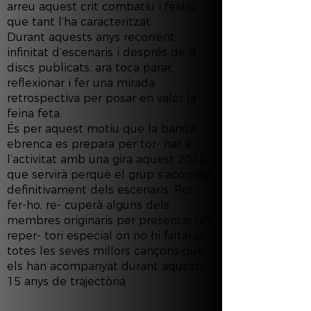
arreu aquest crit combatiu i festiu
que tant l’ha caracteritzat.
Durant aquests anys recorrent
infinitat d’escenaris i després de 8
discs publicats, ara toca parar,
reflexionar i fer una mirada
retrospectiva per posar en valor la
feina feta.
És per aquest motiu que la banda
ebrenca es prepara per tor- nar a
l’activitat amb una gira aquest 2024
que servirà perquè el grup s’acomiadi
definitivament dels escenaris. Per
fer-ho, re- cuperà alguns dels
membres originaris per presentar un
reper- tori especial on no hi faltaran
totes les seves millors cançons que
els han acompanyat durant aquests
15 anys de trajectòria.