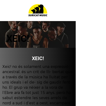
XEIC!
XEIC!
Xeic! no és solament una expressió
ancestral, és un crit de lli- bertat que
a través de la música ha lluitat per
uns ideals i el de- sig de gaudir fent-
ho. El grup va nèixer a la vora de
l’Ebre ara fa tot just 15 anys, però ha
sabut estendre les seves arrels de
nord a sud i d’est a oest, escampant