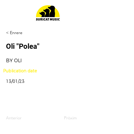
< Enrere
Oli "Polea"
BY OLI
Publication date
13/01/23
Oli "Polea"
BY OLI
-01:04
Anterior
Pròxim