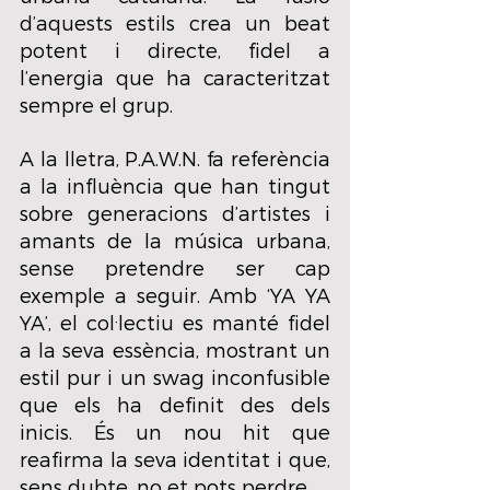
d’aquests estils crea un beat 
potent i directe, fidel a 
l’energia que ha caracteritzat 
sempre el grup.
A la lletra, P.A.W.N. fa referència 
a la influència que han tingut 
sobre generacions d’artistes i 
amants de la música urbana, 
sense pretendre ser cap 
exemple a seguir. Amb ‘YA YA 
YA’, el col·lectiu es manté fidel 
a la seva essència, mostrant un 
estil pur i un swag inconfusible 
que els ha definit des dels 
inicis. És un nou hit que 
reafirma la seva identitat i que, 
sens dubte, no et pots perdre.