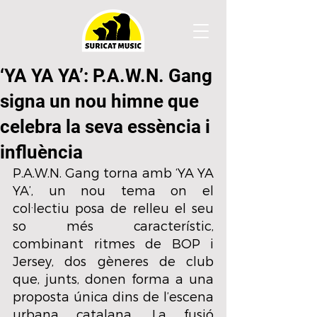
‘YA YA YA’: P.A.W.N. Gang
signa un nou himne que
celebra la seva essència i
influència
P.A.W.N. Gang torna amb ‘YA YA 
YA’, un nou tema on el 
col·lectiu posa de relleu el seu 
so més característic, 
combinant ritmes de BOP i 
Jersey, dos gèneres de club 
que, junts, donen forma a una 
proposta única dins de l’escena 
urbana catalana. La fusió 