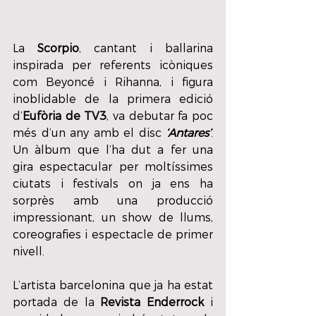
La 
Scorpio
, cantant i ballarina 
inspirada per referents icòniques 
com Beyoncé i Rihanna, i figura 
inoblidable de la primera edició 
d’
Eufòria de TV3
, va debutar fa poc 
més d’un any amb el disc 
‘Antares’
. 
Un àlbum que l’ha dut a fer una 
gira espectacular per moltíssimes 
ciutats i festivals on ja ens ha 
sorprès amb una producció 
impressionant, un show de llums, 
coreografies i espectacle de primer 
nivell.
L’artista barcelonina que ja ha estat 
portada de la 
Revista Enderrock 
i 