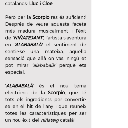
catalanes: 
Lluc
 i 
Cloe
.
Però per la 
Scorpio
 res és suficient! 
Després de veure aquesta faceta 
més madura musicalment i l’èxit 
de 
‘NIÑATEJANT’
, l’artista s’aventura 
en 
‘ALABABALÀ’
: el sentiment de 
sentir-se una mateixa, aquella 
sensació que allà on vas, ningú et 
pot mirar 
“alababalà”
 perquè ets 
especial.
‘
ALABABALÀ’
 és el nou tema 
electrònic de la 
Scorpio
, que té 
tots els ingredients per convertir-
se en el hit de l’any i que reuneix 
totes les característiques per ser 
un nou èxit del 
niñateig 
català!