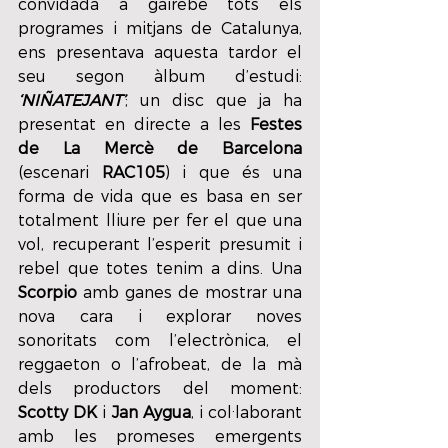
convidada a gairebé tots els 
programes i mitjans de Catalunya, 
ens presentava aquesta tardor el 
seu segon àlbum d’estudi: 
‘NIÑATEJANT’
; un disc que ja ha 
presentat en directe a les 
Festes 
de La Mercè de Barcelona
(escenari 
RAC105
) i que és una 
forma de vida que es basa en ser 
totalment lliure per fer el que una 
vol, recuperant l’esperit presumit i 
rebel que totes tenim a dins. Una 
Scorpio
 amb ganes de mostrar una 
nova cara i explorar noves 
sonoritats com l’electrònica, el 
reggaeton o l’afrobeat, de la mà 
dels productors del moment: 
Scotty DK
 i 
Jan Aygua
, i col·laborant 
amb les promeses emergents 