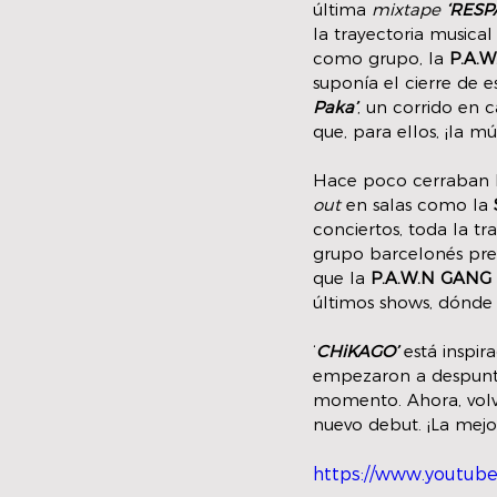
última 
mixtape 
‘RESP
la trayectoria musical
como grupo, la 
P.A.W
suponía el cierre de e
Paka’
, un corrido en c
que, para ellos, ¡la mú
Hace poco cerraban la
out
 en salas como la 
conciertos, toda la tr
grupo barcelonés pre
que la 
P.A.W.N GANG
últimos shows, dónde 
‘
CHiKAGO’
 está inspir
empezaron a despunta
momento. Ahora, volvi
nuevo debut. ¡La mejo
https://www.youtub