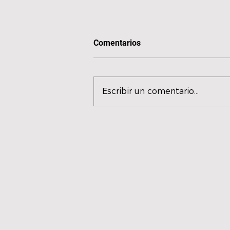
Comentarios
Escribir un comentario...
HOLOGRAMMA presenta
‘Últimas palabras’, un
emotivo relato sobre el duelo
y las palabras que nunca
llegamos a decir