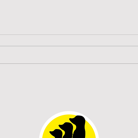
SCORPIO PRESENTA
Amor
‘VENTILADOR’, UN
Flas
REGGAETÓN CALIENTE Y
el s
NOSTÁLGICO QUE AMPLÍA
nuev
SU UNIVERSO MUSICAL