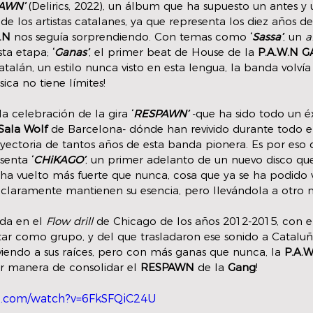
AWN’ 
(Delirics, 2022), un álbum que ha supuesto un antes y
 de los artistas catalanes, ya que representa los diez años de
.N
 nos seguía sorprendiendo. Con temas como 
‘
Sassa’
, un 
a
sta etapa; 
‘
Ganas’
, el primer beat de House de la 
P.A.W.N 
atalán, un estilo nunca visto en esta lengua, la banda volví
sica no tiene límites! 
 celebración de la gira 
‘
RESPAWN’
 -que ha sido todo un é
Sala Wolf
 de Barcelona- dónde han revivido durante todo el
ayectoria de tantos años de esta banda pionera. Es por eso 
senta 
‘
CHiKAGO’
, un primer adelanto de un nuevo disco qu
 ha vuelto más fuerte que nunca, cosa que ya se ha podido v
claramente mantienen su esencia, pero llevándola a otro ni
ada en el 
Flow drill
 de Chicago de los años 2012-2015, con e
r como grupo, y del que trasladaron ese sonido a Cataluña
endo a sus raíces, pero con más ganas que nunca, la 
P.A.
r manera de consolidar el 
RESPAWN
 de la 
Gang
! 
e.com/watch?v=6FkSFQiC24U