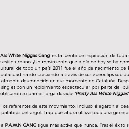
 Ass White Niggas Gang
, es la fuente de inspiración de tod
de estilo urbano. ¡Un movimiento que a día de hoy se ha conv
ltural de todo un país! 
2011
 fue el año de nacimiento de 
pularidad ha ido creciendo a través de sus videoclips subido
totalmente desconocido en ese momento en Cataluña. Desp
y singles con un recibimiento espectacular por parte del púb
ublicaron su primer larga durada: 
'Pretty Ass White Niggas'
, los referentes de este movimiento. Incluso, ¡llegaron a idea
s palabras del argot Trap que ahora utiliza toda una genera
la 
P.A.W.N GANG
 sigue más activa que nunca. Tras el éxito 