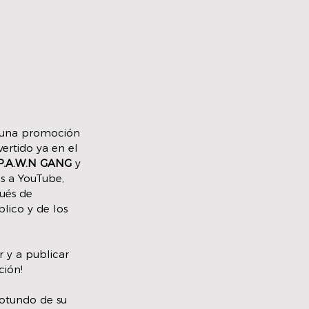
a una promoción 
ertido ya en el 
P.A.W.N GANG 
y 
s a YouTube, 
ués de 
lico y de los 
.
r y a publicar 
ción!
rotundo de su 