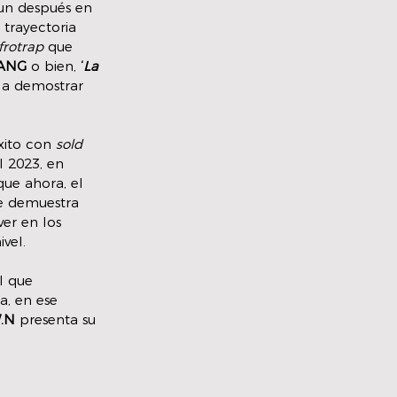
 un después en 
 trayectoria 
frotrap
 que 
GANG
 o bien, 
‘
La 
a a demostrar 
xito con 
sold 
 2023, en 
que ahora, el 
e demuestra 
er en los 
vel. 
l que 
, en ese 
W.N
 presenta su 