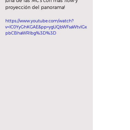
¡una de las 
MC’s
 con más 
flow
 y 
proyección del panorama!
https://www.youtube.com/watch?
v=IC0YyGhKGAE&pp=ygUQbWFsaWtvIGx
pbCBhaWRlbg%3D%3D