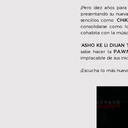
¡Pero diez años para 
presentando su nueva
sencillos como ‘
CHi
consolidarse como l
cohabita con la músic
‘
ASHO KE LI DIUAN 
sabe hacer la 
P.A.W
implacable de sus inici
¡Escucha lo más nuevo