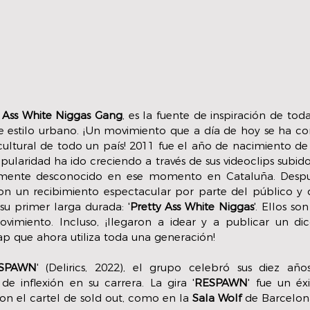
 Ass White Niggas Gang
, es la fuente de inspiración de to
de estilo urbano. ¡Un movimiento que a día de hoy se ha con
ultural de todo un país! 2011 fue el año de nacimiento de
pularidad ha ido creciendo a través de sus videoclips subido
almente desconocido en ese momento en Cataluña. Despué
 con un recibimiento espectacular por parte del público y d
u primer larga durada: '
Pretty Ass White Niggas
'. Ellos son
vimiento. Incluso, ¡llegaron a idear y a publicar un dic
ap que ahora utiliza toda una generación!
SPAWN
' (Delirics, 2022), el grupo celebró sus diez años
 inflexión en su carrera. La gira '
RESPAWN
' fue un éx
on el cartel de sold out, como en la 
Sala Wolf
 de Barcelon