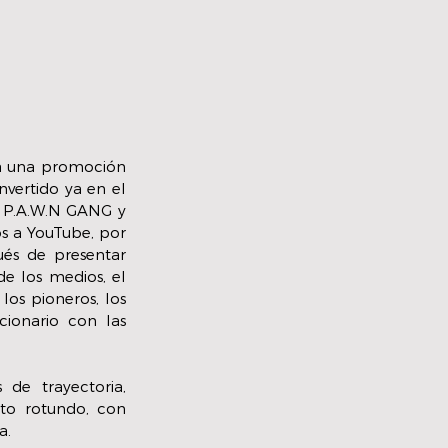
da una promoción 
vertido ya en el 
 P.A.W.N GANG y 
s a YouTube, por 
s de presentar 
e los medios, el 
 los pioneros, los 
cionario con las 
 de trayectoria, 
ito rotundo, con 
a.