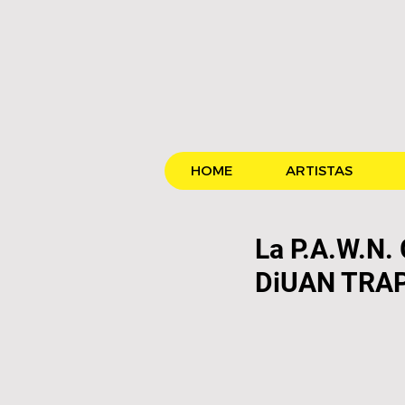
HOME
ARTISTAS
La P.A.W.N.
DiUAN TRAP