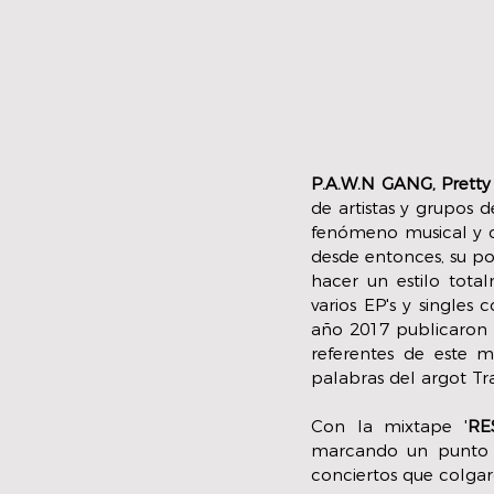
P.A.W.N GANG, Pretty
de artistas y grupos 
fenómeno musical y c
desde entonces, su po
hacer un estilo tot
varios EP's y singles
año 2017 publicaron s
referentes de este mo
palabras del argot Tr
Con la mixtape '
RE
marcando un punto de
conciertos que colgar