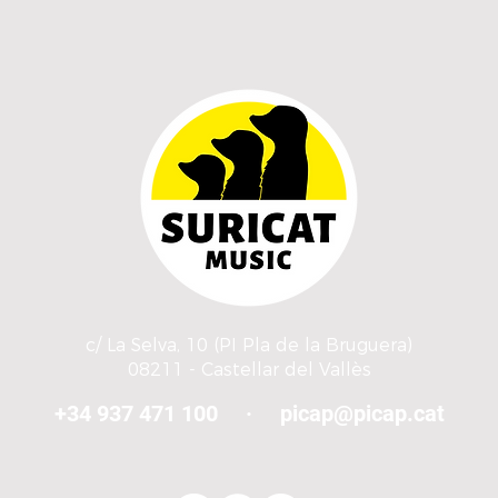
c/ La Selva, 10 (PI Pla de la Bruguera)
08211 - Castellar del Vallès
+34 937 471 100 ·
picap@picap.cat