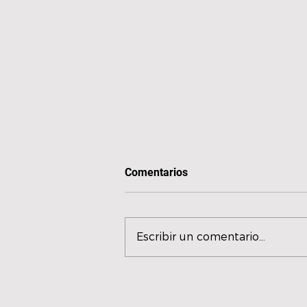
Comentarios
Escribir un comentario...
P.A.W.N Gang presentan
‘TATiANAS RAXETS i PUT4S’.