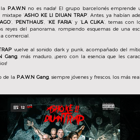
la 
P.A.W.N
 no es nada! El grupo barcelonés emprende u
 mixtape ‘
ASHO KE LI DIUAN TRAP
’. Antes, ya habían ad
KAGO
’, ‘
PENTHAUS
’, ‘
KE FARiA
’ y ‘
L.A CLiKA
’, temas con l
os reyes del panorama, rompiendo esquemas de una esc
a comercial. 
TRAP
’ vuelve al sonido dark y punk, acompañado del mític
.N Gang
, más maduro, ¡pero con la esencia que les caracte
os! 
 de la 
P.A.W.N Gang
, siempre jóvenes y frescos, los más rea